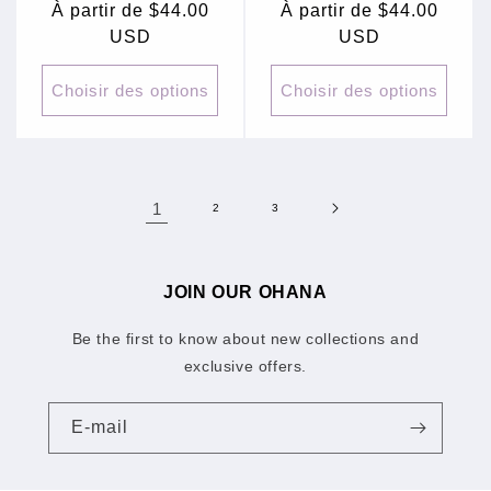
Prix
À partir de $44.00
Prix
À partir de $44.00
habituel
USD
habituel
USD
Choisir des options
Choisir des options
1
2
3
JOIN OUR OHANA
Be the first to know about new collections and
exclusive offers.
E-mail