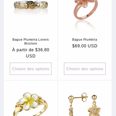
c
t
i
o
Bague Plumeria Lovers
Bague Pluméria
n
Bicolore
Prix
$69.00 USD
Prix
À partir de $36.80
:
habituel
habituel
USD
Choisir des options
Choisir des options