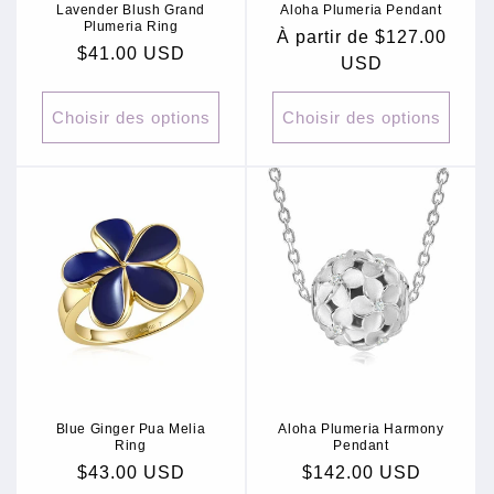
Lavender Blush Grand
Aloha Plumeria Pendant
Plumeria Ring
Prix
À partir de $127.00
Prix
$41.00 USD
habituel
USD
habituel
Choisir des options
Choisir des options
Blue Ginger Pua Melia
Aloha Plumeria Harmony
Ring
Pendant
Prix
$43.00 USD
Prix
$142.00 USD