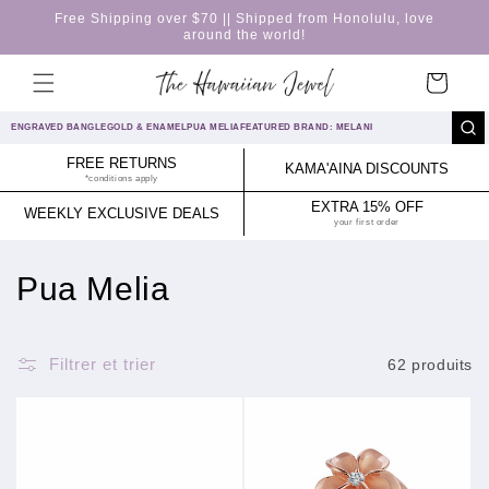
et
Free Shipping over $70 || Shipped from Honolulu, love
passer
around the world!
au
contenu
Panier
ENGRAVED BANGLE
GOLD & ENAMEL
PUA MELIA
FEATURED BRAND: MELANI
FREE RETURNS
KAMA'AINA DISCOUNTS
*conditions apply
EXTRA 15% OFF
WEEKLY EXCLUSIVE DEALS
your first order
C
Pua Melia
o
l
Filtrer et trier
62 produits
l
e