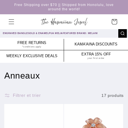
et
Free Shipping over $70 || Shipped from Honolulu, love
passer
around the world!
au
contenu
Panier
ENGRAVED BANGLE
GOLD & ENAMEL
PUA MELIA
FEATURED BRAND: MELANI
FREE RETURNS
KAMA'AINA DISCOUNTS
*conditions apply
EXTRA 15% OFF
WEEKLY EXCLUSIVE DEALS
your first order
C
Anneaux
o
l
Filtrer et trier
17 produits
l
e