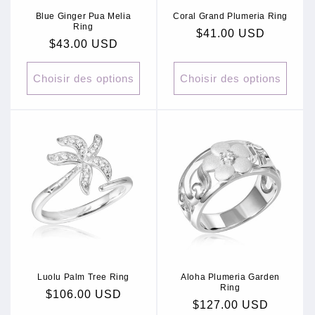
Blue Ginger Pua Melia
Coral Grand Plumeria Ring
Ring
Prix
$41.00 USD
Prix
$43.00 USD
habituel
habituel
Choisir des options
Choisir des options
Luolu Palm Tree Ring
Aloha Plumeria Garden
Ring
Prix
$106.00 USD
Prix
$127.00 USD
habituel