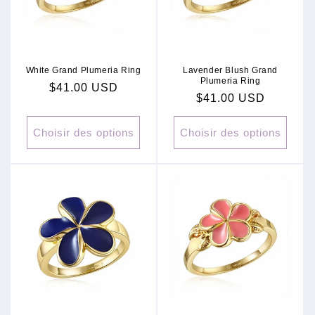
White Grand Plumeria Ring
Lavender Blush Grand
Plumeria Ring
Prix
$41.00 USD
Prix
$41.00 USD
habituel
habituel
Choisir des options
Choisir des options