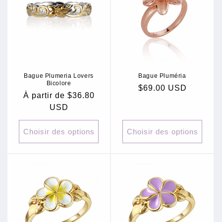
c
t
i
o
Bague Plumeria Lovers
Bague Pluméria
n
Bicolore
Prix
$69.00 USD
Prix
À partir de $36.80
:
habituel
habituel
USD
Choisir des options
Choisir des options