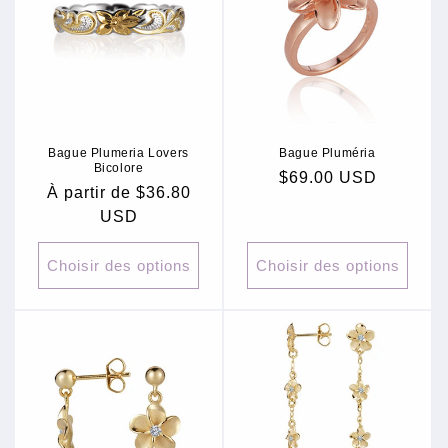
c
t
i
o
Bague Plumeria Lovers
Bague Pluméria
n
Bicolore
Prix
$69.00 USD
Prix
À partir de $36.80
:
habituel
habituel
USD
Choisir des options
Choisir des options