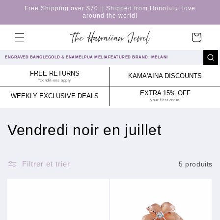
et
Free Shipping over $70 || Shipped from Honolulu, love
passer
around the world!
au
contenu
Panier
ENGRAVED BANGLE
GOLD & ENAMEL
PUA MELIA
FEATURED BRAND: MELANI
FREE RETURNS
KAMA'AINA DISCOUNTS
*conditions apply
EXTRA 15% OFF
WEEKLY EXCLUSIVE DEALS
your first order
C
Vendredi noir en juillet
o
l
Filtrer et trier
5 produits
l
e