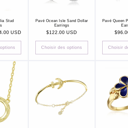
lia Stud
Pavé Ocean Isle Sand Dollar
Pavé Queen P
gs
Earrings
Ear
44.00 USD
Prix
$122.00 USD
Prix
$96.
habituel
habit
 options
Choisir des options
Choisir d