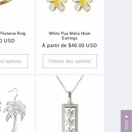
Plumeria Ring
White Pua Melia Hook
Earrings
00 USD
Prix
À partir de $46.00 USD
uel
habituel
es options
Choisir des options
★ Avis