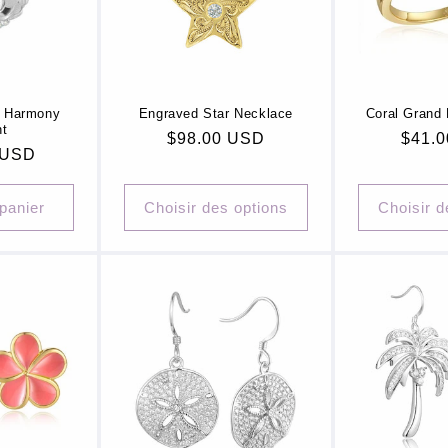
a Harmony
Engraved Star Necklace
Coral Grand 
nt
Prix
$98.00 USD
Prix
$41.
 USD
habituel
habit
 panier
Choisir des options
Choisir d