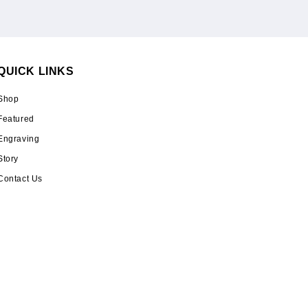
QUICK LINKS
Shop
Featured
Engraving
Story
Contact Us