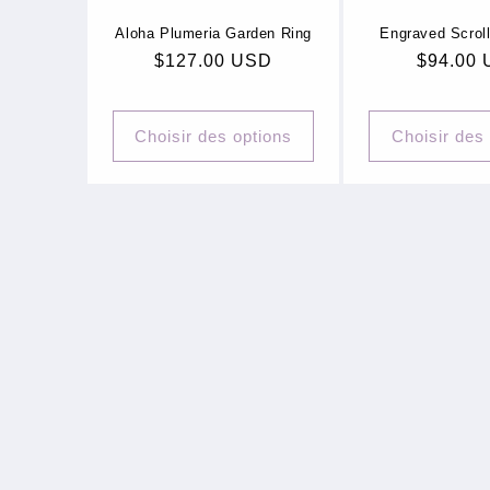
Aloha Plumeria Garden Ring
Engraved Scrol
Prix
$127.00 USD
Prix
$94.00
habituel
habituel
Choisir des options
Choisir des