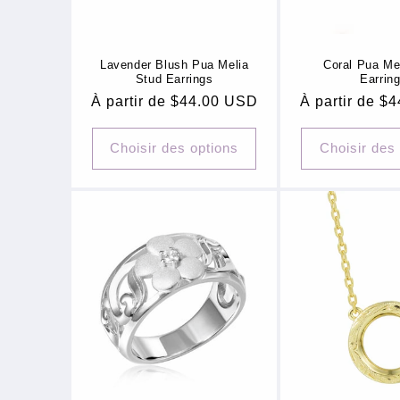
Lavender Blush Pua Melia
Coral Pua Me
Stud Earrings
Earrin
Prix
À partir de $44.00 USD
Prix
À partir de $
habituel
habituel
Choisir des options
Choisir des