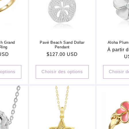
sh Grand
Pavé Beach Sand Dollar
Aloha Plum
Ring
Pendant
Prix
À partir 
 USD
Prix
$127.00 USD
habituel
U
habituel
 options
Choisir des options
Choisir d