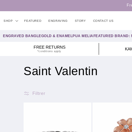
et
Fr
passer
au
contenu
SHOP
FEATURED
ENGRAVING
STORY
CONTACT US
ENGRAVED BANGLE
GOLD & ENAMEL
PUA MELIA
FEATURED BRAND: 
FREE RETURNS
KA
*conditions apply
C
Saint Valentin
o
Filtrer
l
l