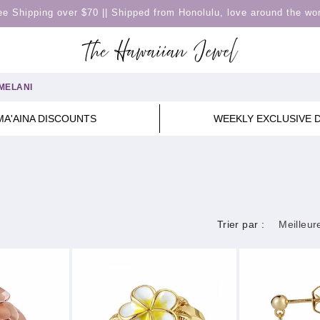
ee Shipping over $70 || Shipped from Honolulu, love around the wor
MELANI
MA'AINA DISCOUNTS
WEEKLY EXCLUSIVE 
Trier par :