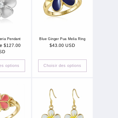
eria Pendant
Blue Ginger Pua Melia Ring
de $127.00
Prix
$43.00 USD
SD
habituel
es options
Choisir des options