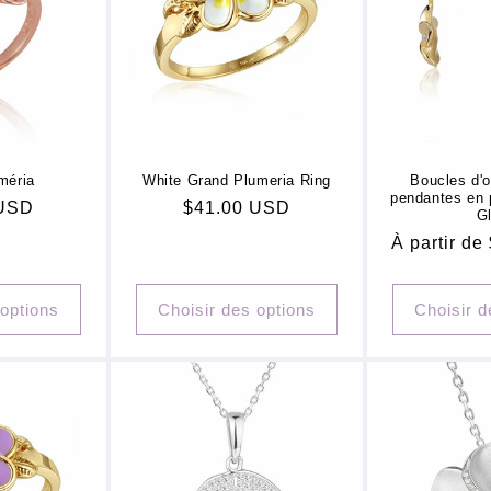
méria
White Grand Plumeria Ring
Boucles d'or
pendantes en 
 USD
Prix
$41.00 USD
G
habituel
Prix
À partir d
habituel
 options
Choisir des options
Choisir d