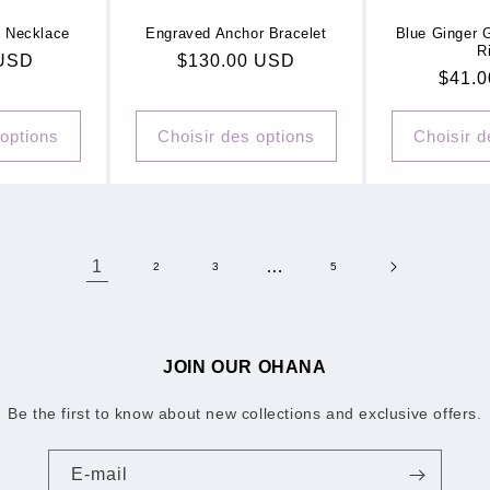
l Necklace
Engraved Anchor Bracelet
Blue Ginger 
R
 USD
Prix
$130.00 USD
Prix
$41.
habituel
habit
 options
Choisir des options
Choisir d
1
…
2
3
5
JOIN OUR OHANA
Be the first to know about new collections and exclusive offers.
E-mail