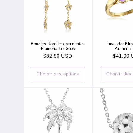
Boucles d'oreilles pendantes
Lavender Blu
Plumeria Lei Glow
Plumeria 
Prix
$82.80 USD
Prix
$41.00
habituel
habituel
Choisir des options
Choisir des