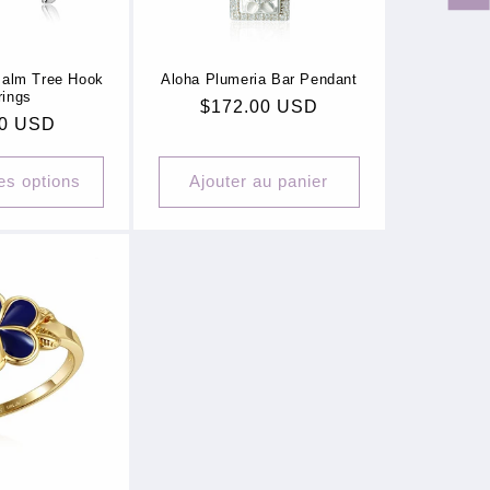
alm Tree Hook
Aloha Plumeria Bar Pendant
rings
Prix
$172.00 USD
00 USD
habituel
uel
es options
Ajouter au panier