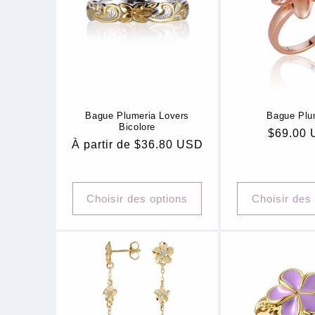
e
c
t
i
Bague Plumeria Lovers
Bague Plu
Bicolore
Prix
$69.00
o
Prix
À partir de $36.80 USD
habituel
habituel
n
Choisir des options
Choisir des
: