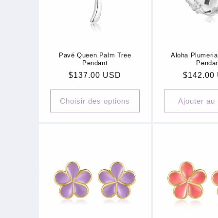
Pavé Queen Palm Tree
Aloha Plumeri
Pendant
Penda
Prix
$137.00 USD
Prix
$142.00
habituel
habituel
Choisir des options
Ajouter au