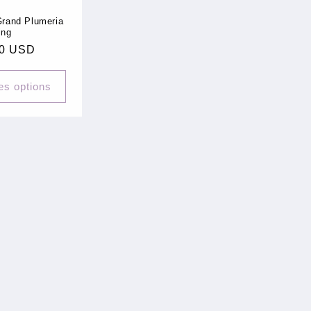
Grand Plumeria
ing
00 USD
uel
es options