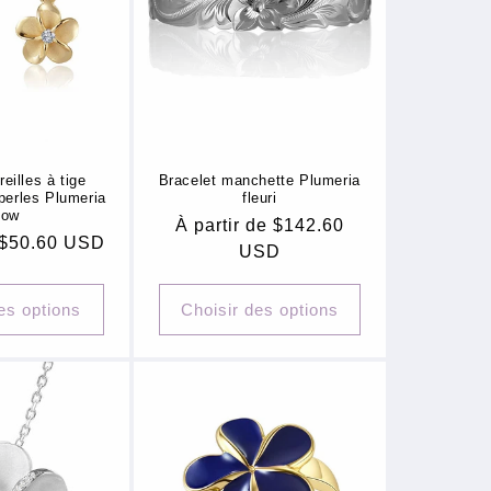
eilles à tige
Bracelet manchette Plumeria
perles Plumeria
fleuri
low
Prix
À partir de $142.60
e $50.60 USD
habituel
USD
es options
Choisir des options